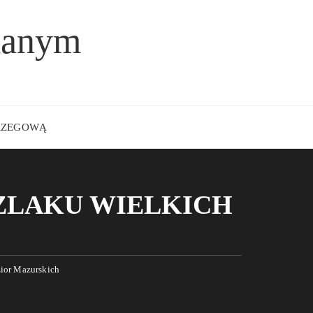
lanym
BRZEGOWĄ
SZLAKU WIELKICH
zior Mazurskich