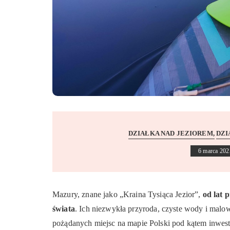
DZIAŁKA NAD JEZIOREM
DZI
6 marca 202
Mazury, znane jako „Kraina Tysiąca Jezior”,
od lat 
świata
. Ich niezwykła przyroda, czyste wody i malown
pożądanych miejsc na mapie Polski pod kątem inwes