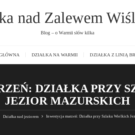
łka nad Zalewem Wiś
Blog – o Warmii słów kilka
 GŁÓWNA
DZIAŁKA NA WARMII
DZIAŁKA Z LINIĄ 
ZEŃ: DZIAŁKA PRZY 
JEZIOR MAZURSKICH
Inwestycja marzeń: Działka przy Szlaku Wielkich Je
Działka nad jeziorem