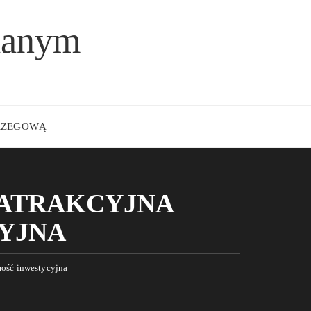
lanym
BRZEGOWĄ
 ATRAKCYJNA
YJNA
mość inwestycyjna