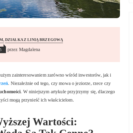
EM
DZIAŁKA Z LINIĄ BRZEGOWĄ
przez
Magdalena
5
 dużym zainteresowaniem zarówno wśród inwestorów, jak i
rzeń
. Niezależnie od tego, czy mowa o jeziorze, rzece czy
ruchomości
. W niniejszym artykule przyjrzymy się, dlaczego
rzyści mogą przynieść ich właścicielom.
yższej Wartości: