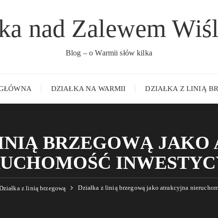
łka nad Zalewem Wiś
Blog – o Warmii słów kilka
 GŁÓWNA
DZIAŁKA NA WARMII
DZIAŁKA Z LINIĄ 
LINIĄ BRZEGOWĄ JAKO
RUCHOMOŚĆ INWESTYC
Działka z linią brzegową jako atrakcyjna nierucho
Działka z linią brzegową