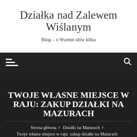
Przejdź
do
Działka nad Zalewem
treści
Wiślanym
Blog – o Warmii słów kilka
TWOJE WŁASNE MIEJSCE W
RAJU: ZAKUP DZIAŁKI NA
MAZURACH
Strona główna
Działki na Mazurach
Twoje własne miejsce w raju: zakup działki na Mazurach