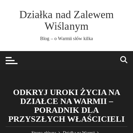
Przejdź
do
Działka nad Zalewem
treści
Wiślanym
Blog – o Warmii słów kilka
ODKRYJ UROKI ŻYCIA NA
DZIAŁCE NA WARMII –
PORADNIK DLA
PRZYSZŁYCH WŁAŚCICIELI
Strona główna
Działka na Warmii