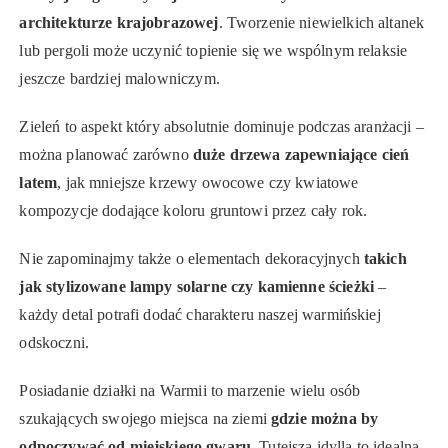
architekturze krajobrazowej
. Tworzenie niewielkich altanek
lub pergoli może uczynić topienie się we wspólnym relaksie
jeszcze bardziej malowniczym.
Zieleń to aspekt który absolutnie dominuje podczas aranżacji –
można planować zarówno
duże drzewa zapewniające cień
latem
, jak mniejsze krzewy owocowe czy kwiatowe
kompozycje dodające koloru gruntowi przez cały rok.
Nie zapominajmy także o elementach dekoracyjnych
takich
jak stylizowane lampy solarne czy kamienne ścieżki
–
każdy detal potrafi dodać charakteru naszej warmińskiej
odskoczni.
Posiadanie działki na Warmii to marzenie wielu osób
szukających swojego miejsca na ziemi
gdzie można by
odpoczywać od miejskiego gwaru
. Tutejsza idylla to idealna