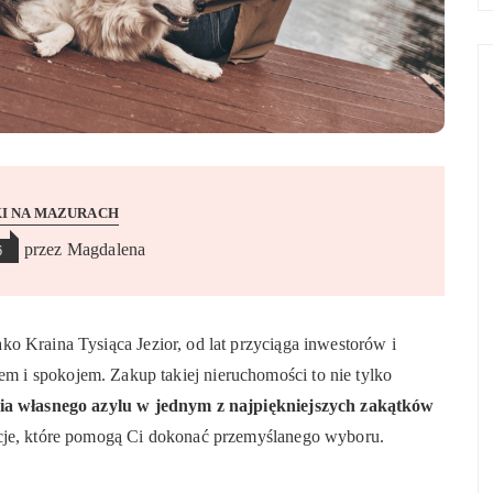
I NA MAZURACH
przez
Magdalena
6
jako Kraina Tysiąca Jezior, od lat przyciąga inwestorów i
 i spokojem. Zakup takiej nieruchomości to nie tylko
ia własnego azylu w jednym z najpiękniejszych zakątków
acje, które pomogą Ci dokonać przemyślanego wyboru.