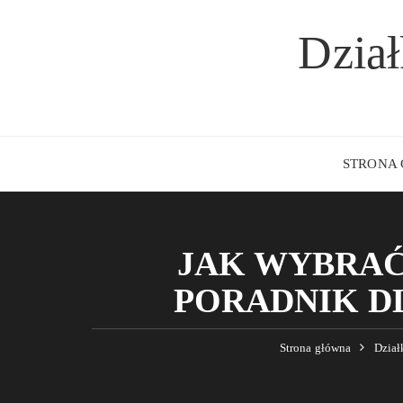
Przejdź
do
Dzia
treści
STRONA
JAK WYBRAĆ
PORADNIK D
Strona główna
Dział