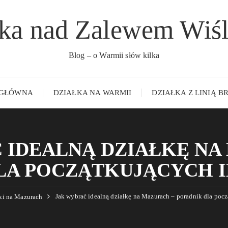
łka nad Zalewem Wiś
Blog – o Warmii słów kilka
 GŁÓWNA
DZIAŁKA NA WARMII
DZIAŁKA Z LINIĄ 
 IDEALNĄ DZIAŁKĘ NA
LA POCZĄTKUJĄCYCH
Jak wybrać idealną działkę na Mazurach – poradnik dla poc
ki na Mazurach