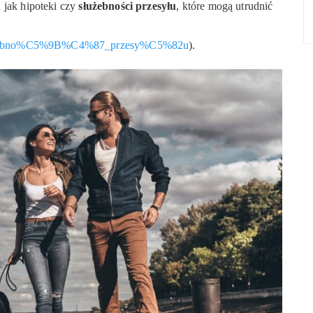
 jak hipoteki czy
służebności przesyłu
, które mogą utrudnić
%BCebno%C5%9B%C4%87_przesy%C5%82u
).