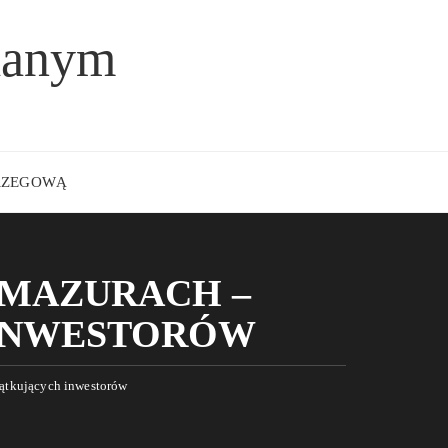
lanym
BRZEGOWĄ
 MAZURACH –
 INWESTORÓW
zątkujących inwestorów