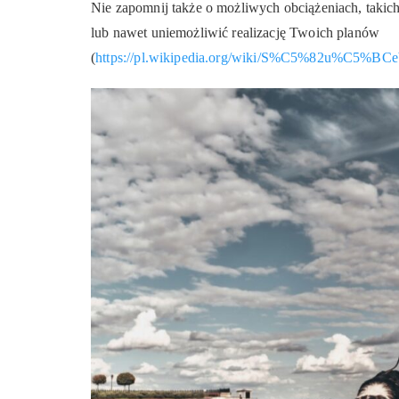
Nie zapomnij także o możliwych obciążeniach, takich
lub nawet uniemożliwić realizację Twoich planów
(
https://pl.wikipedia.org/wiki/S%C5%82u%C5