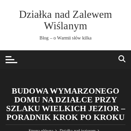
Przejdź
do
Działka nad Zalewem
treści
Wiślanym
Blog – o Warmii słów kilka
BUDOWA WYMARZONEGO
DOMU NA DZIAŁCE PRZY
SZLAKU WIELKICH JEZIOR –
PORADNIK KROK PO KROKU
Strona główna
Działka nad jeziorem